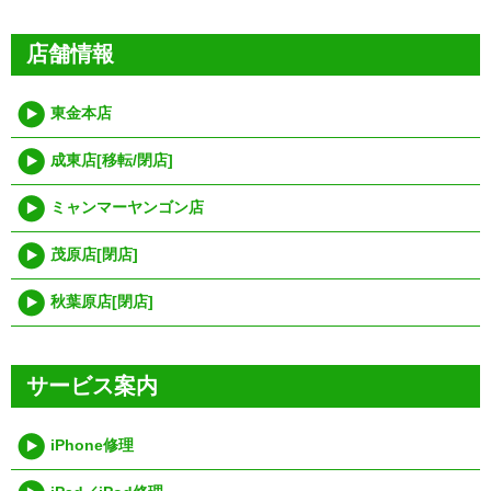
イ
ブ
店舗情報
東金本店
成東店[移転/閉店]
ミャンマーヤンゴン店
茂原店[閉店]
秋葉原店[閉店]
サービス案内
iPhone修理