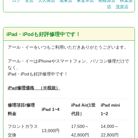
ログ
全店
大久保店
成東店
東金本店
相模原店
秋葉原
店
茂原店
iPad・iPodも好評修理中です！
アール・イーをいつもご利用いただきありがとうございます。
アール・イーはiPhoneやスマートフォン、パソコン修理だけで
なく、
iPad・iPodも好評修理中です！
iPad修理価格 （※税抜）
修理項目/修理
iPad Air(1世
iPad mini
iPad 1~4
料金
代目）
1~2
フロントガラス
17,500～
14,000～
13,000円
交換
42,800円
22,800円