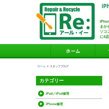
iPh
まか
ソコ
に4
iPho
パソ
スマ
デー
ホーム
»
スタッフブログ
カテゴリー
iPad／iPod修理
iPhone修理