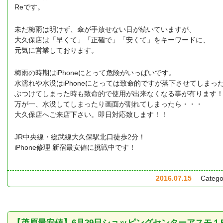
Reです。
未だ梅雨は明けず、傘が手放せない日が続いていますが、
大久保店は「早くて」「正確で」「安くて」をキーワードに、
元気に営業しております。
梅雨の時期はiPhoneにとって危険がいっぱいです。
水濡れや水没はiPhoneにとっては致命的ですが落下させてしまっ
ぶつけてしまった時も致命的で使用が出来なくなる事が有ります
万が一、水没してしまったり画面が割れてしまったら・・・
大久保店へご来店下さい。即日対応致します！！
JR中央線・総武線大久保駅北口徒歩2分！
iPhone修理 新宿最安値に挑戦中です！
2016.07.15
Categ
【茂原最安値】6月29日ショッピングセンターアスモ１F