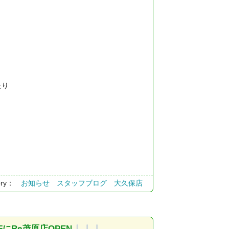
たり
！
ory：
お知らせ
スタッフブログ
大久保店
にRe茂原店OPEN