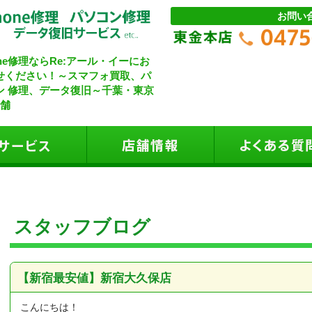
お問い
one修理ならRe:アール・イーにお
せください！～スマフォ買取、パ
ン 修理、データ復旧～千葉・東京
店舗
ne修理
東金本店
コン修理
成東店（18/7/8閉店）
ホ買取
茂原店（閉店）
タ復旧サービス
秋葉原店（移転）
ミャンマー：ヤンゴン店
スタッフブログ
【新宿最安値】新宿大久保店
こんにちは！