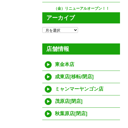
（金）リニューアルオープン！！
アーカイブ
ア
ー
カ
イ
店舗情報
ブ
東金本店
成東店[移転/閉店]
ミャンマーヤンゴン店
茂原店[閉店]
秋葉原店[閉店]