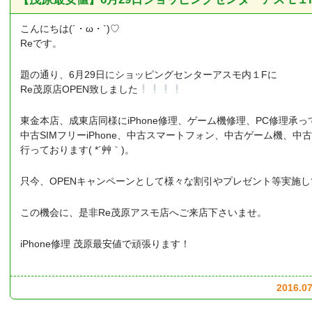
こんにちは(´・ω・`)♡
Reです。
題の通り、6月29日にショッピングセンターアスモ内１Fに
Re茂原店OPEN致しました
東金本店、成東店同様にiPhone修理、ゲーム機修理、PC修理承
中古SIMフリーiPhone、中古スマートフォン、中古ゲーム機、中
行っております( *´艸｀)。
只今、OPENキャンペーンとして様々な割引やプレゼント等実施
この機会に、是非Re茂原アスモ店へご来店下さいませ。
iPhone修理 茂原最安値で頑張ります！
2016.07