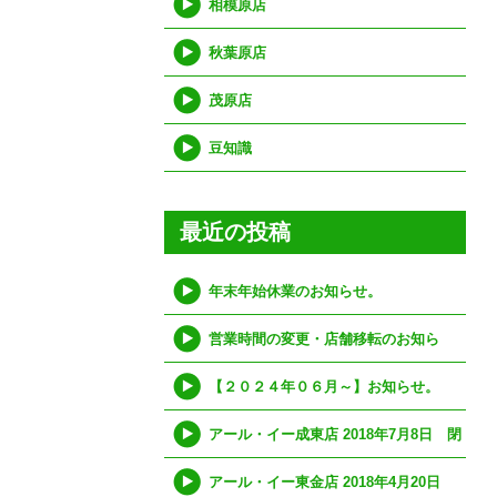
相模原店
秋葉原店
茂原店
豆知識
最近の投稿
年末年始休業のお知らせ。
営業時間の変更・店舗移転のお知ら
せ。
【２０２４年０６月～】お知らせ。
アール・イー成東店 2018年7月8日 閉
店（移転）のお知らせ
アール・イー東金店 2018年4月20日