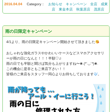
2016.04.04
Category：
お知らせ
キャンペーン
全店
成東
店
東金本店
秋葉原店
茂原店
雨の日限定キャンペーン
4/1より、雨の日限定キャンペーン開始させて頂きました
おしゃれな強化ガラスやかわいいケースなどスマホアクセサリ
ーが雨の日になんと！！！半額♡♫
雨の日でも半額と聞けば気分も上がりますね〜❀.(*´◡`*)❀.
この機会に是非ともご来店下さい！！
皆様のご来店をスタッフ一同心よりお待ちしております
。